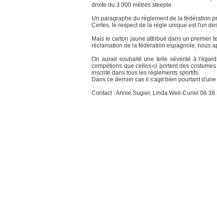
droite du 3 000 mètres steeple.
Un paragraphe du règlement de la fédération préc
Certes, le respect de la règle unique est l'un 
Mais le carton jaune attribué dans un premier tem
réclamation de la fédération espagnole, nous ap
On aurait souhaité une telle sévérité à l'égar
compétions que celles-ci portent des costumes i
inscrite dans tous les règlements sportifs.
Dans ce dernier cas il s'agit bien pourtant d'un
Contact : Annie Sugier, Linda Weil-Curiel 06 38