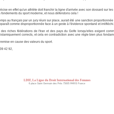
ise en effet qu'un athlète doit franchir la ligne d'arrivée avec son dossard sur les
des fondements du sport moderne, et nous défendons cela !
ps au français par un jury réuni sur place, aurait été une sanction proportionnée à 
paraît comme disproportionnée face à un geste à l'évidence spontané et irréfléchi.
d des riches fédérations de l'Iran et des pays du Golfe lorsqu'elles exigent co
slamiquement corrects, et cela en contradiction avec une règle bien plus fondament
e remise en cause des valeurs du sport.
 39 42 92,
LDIF, La Ligue du Droit International des Femmes
6 place Saint Germain des Près 75005 PARIS France