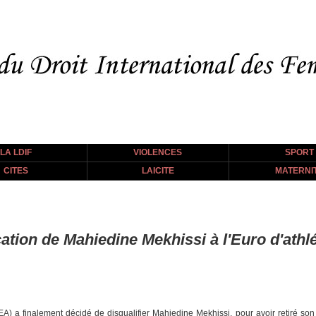
LA LDIF
VIOLENCES
SPORT
CITES
LAICITE
MATERNI
cation de Mahiedine Mekhissi à l'Euro d'athl
EA) a finalement décidé de disqualifier Mahiedine Mekhissi, pour avoir retiré son 