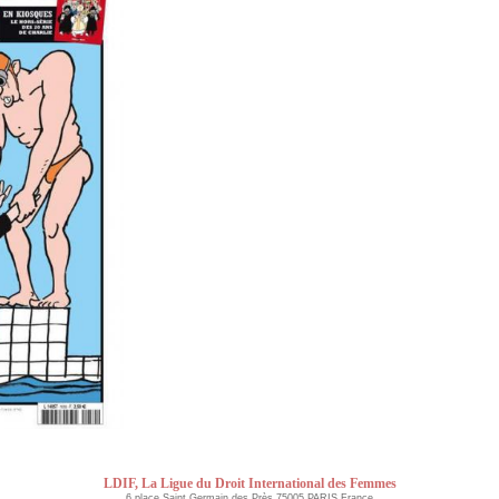
LDIF, La Ligue du Droit International des Femmes
6 place Saint Germain des Près 75005 PARIS France