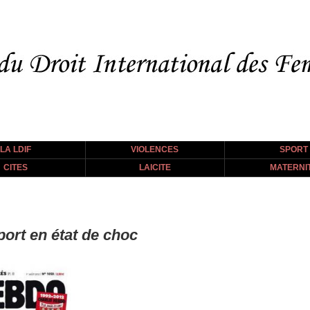
LA LDIF
VIOLENCES
SPORT
CITES
LAICITE
MATERNI
ort en état de choc