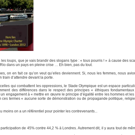
les loups, que je vais brandir des slogans type : « tous pourris ! » à cause des s
 Rio dans un pays en pleine crise … Eh bien, pas du tout.
es, on en fait ce qu’on veut qu’elles deviennent. Si, nous les femmes, nous avio
train d’attendre devant la porte.
elles qui combattent les oppressions, le Stade Olympique est un espace particuli
ent des différences dans le respect des principes « éthiques fondamentaux un
, un engagement à « mettre en œuvre le principe d’égalité entre les hommes et les 
n ces termes « aucune sorte de démonstration ou de propagande politique, religieus
 au moins on a un référentiel pour pointer les contrevenants...
e participation de 45% contre 44,2 % à Londres. Autrement dit, il y aura tout de 