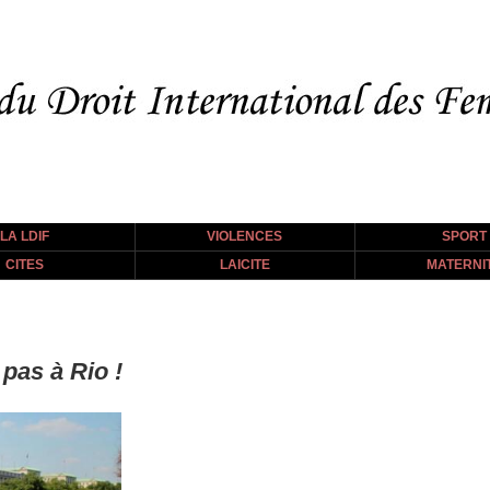
LA LDIF
VIOLENCES
SPORT
CITES
LAICITE
MATERNI
 pas à Rio !