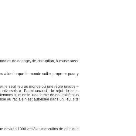
candales de dopage, de corruption, à cause aussi
ns attendu que le monde soit « propre » pour y
er, le seul lieu au monde où une règle unique –
iversels ». Parmi ceux-ci : le rejet de toute
femmes », et enfin, une forme de neutralité plus
e ou raciale n’est autorisée dans un lieu, site
même environ 1000 athlètes masculins de plus que