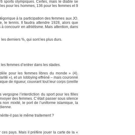
 sports olympiques. Certes, mais le diable se
illes pour les hommes, 136 pour les femmes et 9
tégorique à la participation des femmes aux JO.
, le tennis. Il faudra attendre 1928, alors que
s à concourir en athlétisme. Mais attention, dans
 les derniers %, qui sont les plus durs.
es les femmes d’entrer dans les stades.
odèle pour les femmes libres du monde » (4).
arité »), et un lobbying effréné – mais couronné
ue de rigueur, couvrant tout leur corps (oreille
vergogne l’interdiction du sport pour les filles
’envoyer des femmes. C’était passer sous silence
 non mixité, le port de l’uniforme islamique, la
dienne.
mérite-il pas le même traitement ?
ces pays. Mais il préfère jouer la carte de la «