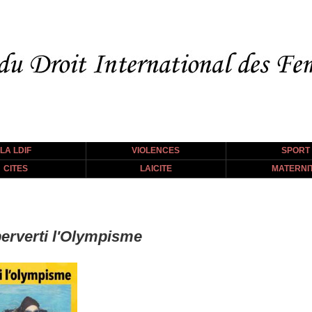
LA LDIF
VIOLENCES
SPORT
CITES
LAICITE
MATERNI
erverti l'Olympisme