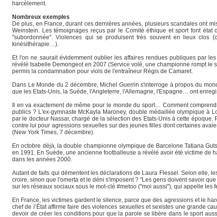
harcèlement.
Nombreux exemples
De plus, en France, durant ces dernières années, plusieurs scandales ont mis
Weinstein. Les témoignages reçus par le Comité éthique et sport font état 
"subordonnée". Violences qui se produisent très souvent en lieux clos (c
kinésithérapie…).
Et l'on ne saurait évidemment oublier les affaires rendues publiques par le
révélé Isabelle Demongeot en 2007 (Service volé, une championne rompt le sil
permis la condamnation pour viols de l'entraîneur Régis de Camaret.
Dans Le Monde du 2 décembre, Michel Guerrin s'interroge à propos du monde 
que les Etats-Unis, la Suède, l'Angleterre, l'Allemagne, l'Espagne… ont enr
Il en va exactement de même pour le monde du sport… Comment comprendre 
publics ? L'ex-gymnaste McKayla Maroney, double médaillée olympique à Lond
par le docteur Nassar, chargé de la sélection des Etats-Unis à cette époqu
contre lui pour agressions sexuelles sur des jeunes filles dont certaines av
(New York Times, 7 décembre).
En octobre déjà, la double championne olympique de Barcelone Tatiana Gutsu a
en 1991. En Suède, une ancienne footballeuse a révélé avoir été victime de ha
dans les années 2000.
Autant de faits qui démentent les déclarations de Laura Flessel. Selon elle, l
croire, sinon que l'omerta et le déni s'imposent ? "Les gens doivent savoir q
sur les réseaux sociaux sous le mot-clé #metoo ("moi aussi"), qui appelle les 
En France, les victimes gardent le silence, parce que des agressions et le ha
chef de l’État affirme faire des violences sexuelles et sexistes une grande caus
devoir de créer les conditions pour que la parole se libère dans le sport aussi e