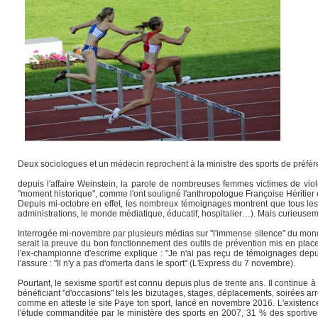
Deux sociologues et un médecin reprochent à la ministre des sports de préfére
depuis l'affaire Weinstein, la parole de nombreuses femmes victimes de viol
"moment historique", comme l'ont souligné l'anthropologue Françoise Héritier
Depuis mi-octobre en effet, les nombreux témoignages montrent que tous les 
administrations, le monde médiatique, éducatif, hospitalier…). Mais curieuse
Interrogée mi-novembre par plusieurs médias sur "l'immense silence" du monde
serait la preuve du bon fonctionnement des outils de prévention mis en place 
l'ex-championne d'escrime explique : "Je n'ai pas reçu de témoignages depuis 
l'assure : "Il n'y a pas d'omerta dans le sport" (L'Express du 7 novembre).
Pourtant, le sexisme sportif est connu depuis plus de trente ans. Il continue à
bénéficiant "d'occasions" tels les bizutages, stages, déplacements, soirées 
comme en atteste le site Paye ton sport, lancé en novembre 2016. L'existence
l'étude commanditée par le ministère des sports en 2007, 31 % des sportive