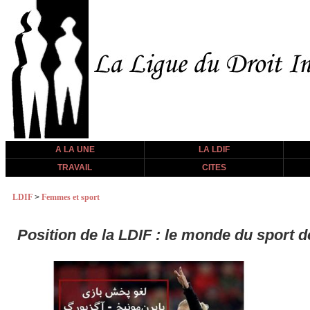
A LA UNE
LA LDIF
TRAVAIL
CITES
LDIF
>
Femmes et sport
Position de la LDIF : le monde du sport do