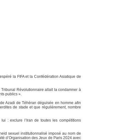
yari !
spéré la FIFA et la Confédération Asiatique de
 Tribunal Révolutionnaire allait la condamner à
ts publics ».
stade Azadi de Téhéran déguisée en homme afin
nterdites de stade et que régulièrement, nombre
ui : exclure l’Iran de toutes les compétitions
theid sexuel institutionnalisé imposé au nom de
mité d’Organisation des Jeux de Paris 2024 avec