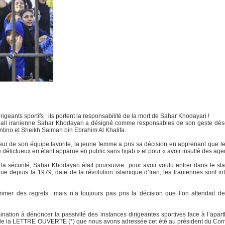
dirigeants sportifs : ils portent la responsabilité de la mort de Sahar Khoda
tball iranienne Sahar Khodayari a désigné comme responsables de son geste dése
fantino et Sheikh Salman bin Ebrahim Al Khalifa.
r de son équipe favorite, la jeune femme a pris sa décision en apprenant que le
e délictueux en étant apparue en public sans hijab » et pour « avoir insulté des agen
a sécurité, Sahar Khodayari était poursuivie pour avoir voulu entrer dans le 
ue depuis la 1979, date de la révolution islamique d’Iran, les Iraniennes sont i
imer des regrets mais n’a toujours pas pris la décision que l’on attendait de l
ation à dénoncer la passivité des instances dirigeantes sportives face à l’apar
ens de la LETTRE OUVERTE (*) que nous avons adressée cet été au président du Co