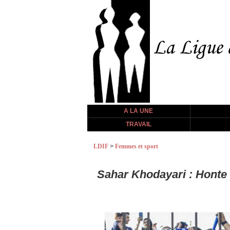
A LA UNE
TRAVAIL
LDIF
>
Femmes et sport
Sahar Khodayari : Honte à