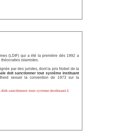
emmes (LDIF) qui a été la première dès 1992 a
 théocraties islamistes.
ignée par des juristes, dont la prix Nobel de la
le doit sanctionner tout système instituant
theid sexuel la convention de 1973 sur la
doit-sanctionner-tout-systeme-instituant-l-