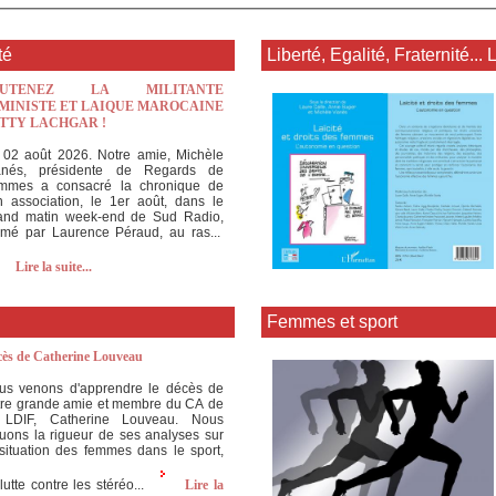
té
Liberté, Egalité, Fraternité... 
OUTENEZ LA MILITANTE
MINISTE ET LAIQUE MAROCAINE
TTY LACHGAR !
 02 août 2026. Notre amie, Michèle
anés, présidente de Regards de
mmes a consacré la chronique de
n association, le 1er août, dans le
and matin week-end de Sud Radio,
imé par Laurence Péraud, au ras...
Lire la suite...
Femmes et sport
ès de Catherine Louveau
us venons d'apprendre le décès de
tre grande amie et membre du CA de
 LDIF, Catherine Louveau. Nous
luons la rigueur de ses analyses sur
 situation des femmes dans le sport,
lutte contre les stéréo...
Lire la