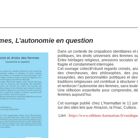
mmes, L’autonomie en question
Dans un contexte de crispations identitaires e
politiques, les droits universels des femmes 
Entre héritages religieux, pressions sociales et
fragile et constamment interrogée.
Cet ouvrage collectif réunit regards croisés, a
des chercheuses, des philosophes, des journ
essayistes, des personnalités politiques et des
traditions religieuses ont contribué à structurer 
et renforcer l’autonomie des femmes, sans toutefoi
Une réflexion essentielle pour comprendre, déf
femmes aujourd’hui.
Cet ouvrage publié chez L'Harmattan le 11 jui
sur des sites tels que Amazon, la Fnac, Cultura..
Lien :
https://www.editions-harmattan.fr/catalogue/