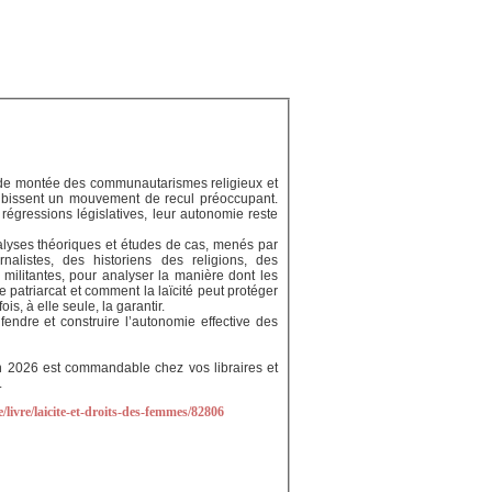
t de montée des communautarismes religieux et
subissent un mouvement de recul préoccupant.
 régressions législatives, leur autonomie reste
nalyses théoriques et études de cas, menés par
alistes, des historiens des religions, des
 militantes, pour analyser la manière dont les
le patriarcat et comment la laïcité peut protéger
s, à elle seule, la garantir.
endre et construire l’autonomie effective des
n 2026 est commandable chez vos libraires et
.
livre/laicite-et-droits-des-femmes/82806