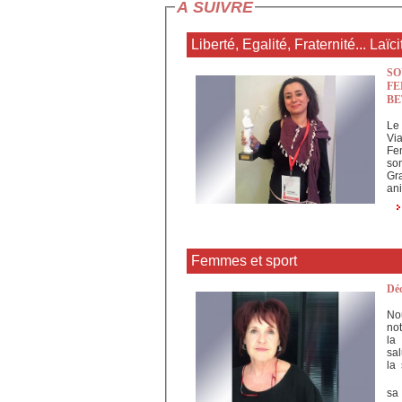
A SUIVRE
Liberté, Egalité, Fraternité... Laïci
S
FE
BE
Le
Vi
Fe
so
Gr
an
Femmes et sport
Déc
No
no
la
sa
la
sa 