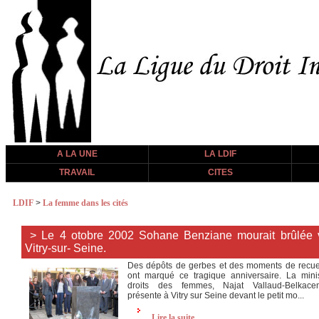
A LA UNE
LA LDIF
TRAVAIL
CITES
LDIF
>
La femme dans les cités
> Le 4 otobre 2002 Sohane Benziane mourait brûlée 
Vitry-sur- Seine.
Des dépôts de gerbes et des moments de recue
ont marqué ce tragique anniversaire. La mini
droits des femmes, Najat Vallaud-Belkacem
présente à Vitry sur Seine devant le petit mo...
Lire la suite...